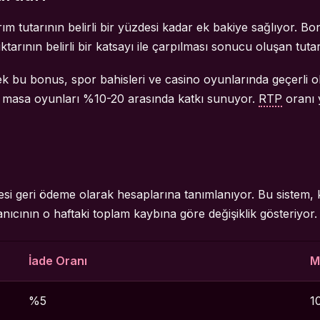
m tutarının belirli bir yüzdesi kadar ek bakiye sağlıyor. Bon
iktarının belirli bir katsayı ile çarpılması sonucu oluşan tut
k bu bonus, spor bahisleri ve casino oyunlarında geçerli 
n, masa oyunları %10-20 arasında katkı sunuyor.
RTP
oranı 
üzdesi geri ödeme olarak hesaplarına tanımlanıyor. Bu sistem,
lanıcının o haftaki toplam kaybına göre değişiklik gösteriyor.
İade Oranı
M
%5
1