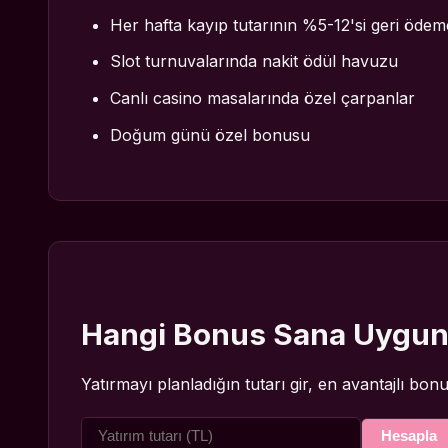
Her hafta kayıp tutarının %5-12'si geri ödem
Slot turnuvalarında nakit ödül havuzu
Canlı casino masalarında özel çarpanlar
Doğum günü özel bonusu
Hangi Bonus Sana Uygu
Yatırmayı planladığın tutarı gir, en avantajlı bon
Hesapla