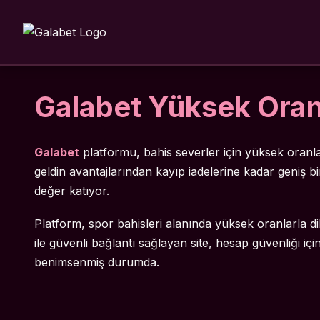
Galabet Yüksek Oran
Galabet
platformu, bahis severler için yüksek oranla
geldin avantajlarından kayıp iadelerine kadar geniş b
değer katıyor.
Platform, spor bahisleri alanında yüksek oranlarla d
ile güvenli bağlantı sağlayan site, hesap güvenliği içi
benimsenmiş durumda.