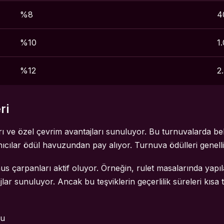
%8
4
%10
1
%12
2
ri
 ve özel çevrim avantajları sunuluyor. Bu turnuvalarda beli
ıcılar ödül havuzundan pay alıyor. Turnuva ödülleri genell
onus çarpanları aktif oluyor. Örneğin, rulet masalarında ya
lar sunuluyor. Ancak bu teşviklerin geçerlilik süreleri kısa t
su