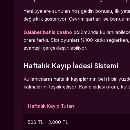
Yeni üyelere sunulan hoş geldin bonusu, ilk yatırı
değişiklik gösteriyor. Çevrim şartları ise bonus m
Galabet bahis casino
bölümünde kullanılabilece
oranı farklı. Slot oyunları %100 katkı sağlarke
avantajlı gerçekleştirilebiliyor.
Haftalık Kayıp İadesi Sistemi
Kullanıcıların haftalık kayıplarının belirli bir y
kalmalarını teşvik ediyor. Kayıp iadesi oranı, kul
Haftalık Kayıp Tutarı
500 TL - 2.000 TL