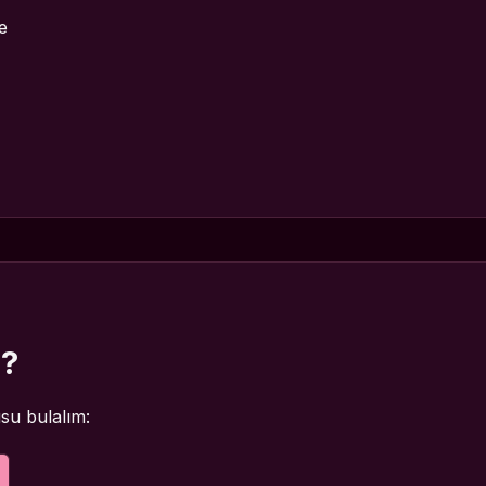
e
n?
usu bulalım: