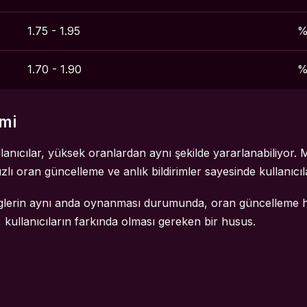
1.75 - 1.95
%
1.70 - 1.90
%
mi
anıcılar, yüksek oranlardan aynı şekilde yararlanabiliyor. M
ı oran güncelleme ve anlık bildirimler sayesinde kullanıcıla
iglerin aynı anda oynanması durumunda, oran güncelleme hız
a, kullanıcıların farkında olması gereken bir husus.