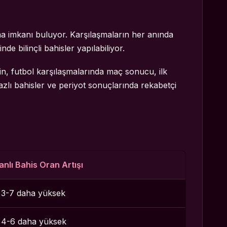
a imkanı buluyor. Karşılaşmaların her anında
nde bilinçli bahisler yapılabiliyor.
in, futbol karşılaşmalarında maç sonucu, ilk
azlı bahisler ve periyot sonuçlarında rekabetçi
anlı Bahis Oran Artışı
3-7 daha yüksek
4-6 daha yüksek