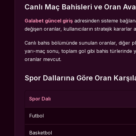
Canlı Maç Bahisleri ve Oran Ava
Galabet güncel giriş
adresinden sisteme bağlana
değişen oranlar, kullanıcıların stratejik kararlar al
Canlı bahis bölümünde sunulan oranlar, diğer pla
yarı-maç sonu, toplam gol gibi bahis türlerinde 
oranlar mevcut.
Spor Dallarına Göre Oran Karşıl
Spor Dalı
Futbol
Basketbol