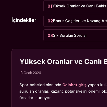
Yüksek Oranlar ve Canlı Bahis
İçindekiler
Bonus Çeşitleri ve Kazanç Artı
Sık Sorulan Sorular
Yüksek Oranlar ve Canlı 
18 Ocak 2026
Spor bahisleri alanında
Galabet giriş
yapan kulla
sunulan oranlar, kazanç potansiyelini önemli ölçü
fırsatları sunuyor.