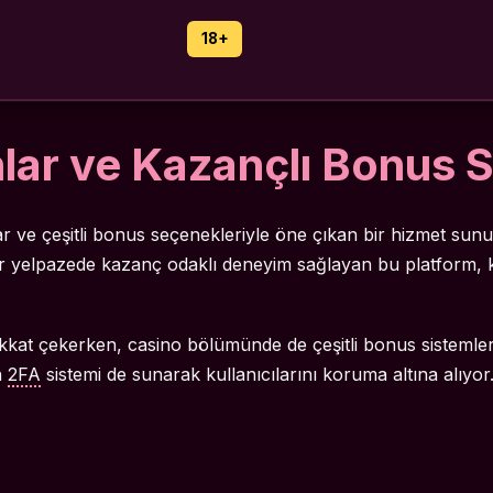
18+
lar ve Kazançlı Bonus S
r ve çeşitli bonus seçenekleriyle öne çıkan bir hizmet sunu
ir yelpazede kazanç odaklı deneyim sağlayan bu platform, ku
ikkat çekerken, casino bölümünde de çeşitli bonus sistemler
n
2FA
sistemi de sunarak kullanıcılarını koruma altına alıyor