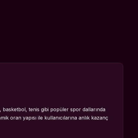
, basketbol, tenis gibi popüler spor dallarında
mik oran yapısı ile kullanıcılarına anlık kazanç