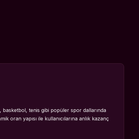
, basketbol, tenis gibi popüler spor dallarında
mik oran yapısı ile kullanıcılarına anlık kazanç