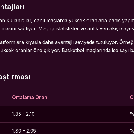
ntajları
n kullanıcılar, canlı maçlarda yüksek oranlarla bahis yapm
masını sağlıyor. Maç içi istatistikler ve anlık veri akışı sayesi
tformlara kıyasla daha avantajlı seviyede tutuluyor. Örneğ
yüksek oranlar öne çıkıyor. Basketbol maçlarında ise sayı b
aştırması
Ortalama Oran
C
1.85 - 2.10
%
1.80 - 2.05
%