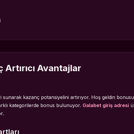
i
 Artırıcı Avantajlar
ri sunarak kazanç potansiyelini artırıyor. Hoş geldin bonusu
farklı kategorilerde bonus bulunuyor.
Galabet giriş adresi
üz
r.
rtları