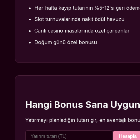
Her hafta kayıp tutarının %5-12'si geri ödem
Slot turnuvalarında nakit ödül havuzu
Canlı casino masalarında özel çarpanlar
Doğum günü özel bonusu
Hangi Bonus Sana Uygu
Yatırmayı planladığın tutarı gir, en avantajlı bon
Hesapla