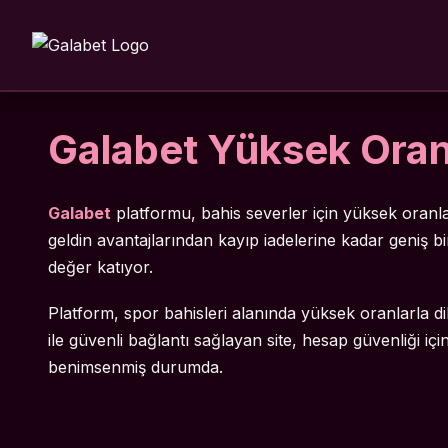
Galabet Yüksek Oran
Galabet
platformu, bahis severler için yüksek oranla
geldin avantajlarından kayıp iadelerine kadar geniş b
değer katıyor.
Platform, spor bahisleri alanında yüksek oranlarla d
ile güvenli bağlantı sağlayan site, hesap güvenliği içi
benimsenmiş durumda.