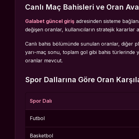
Canlı Maç Bahisleri ve Oran Ava
Galabet güncel giriş
adresinden sisteme bağlana
değişen oranlar, kullanıcıların stratejik kararlar al
Canlı bahis bölümünde sunulan oranlar, diğer pla
yarı-maç sonu, toplam gol gibi bahis türlerinde 
oranlar mevcut.
Spor Dallarına Göre Oran Karşıl
Spor Dalı
Futbol
Basketbol