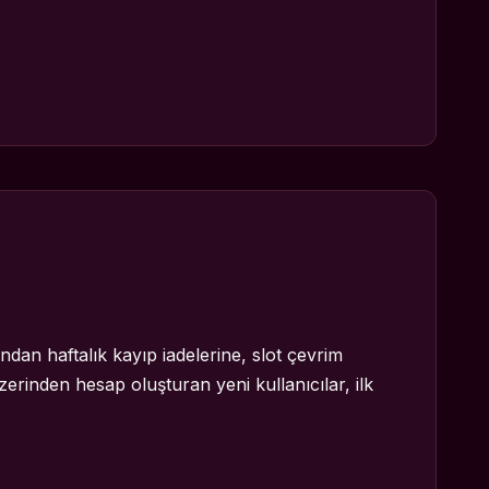
ndan haftalık kayıp iadelerine, slot çevrim
erinden hesap oluşturan yeni kullanıcılar, ilk