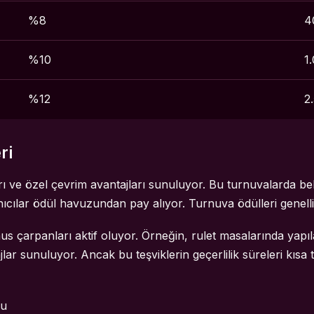
%8
4
%10
1
%12
2
ri
 ve özel çevrim avantajları sunuluyor. Bu turnuvalarda beli
ıcılar ödül havuzundan pay alıyor. Turnuva ödülleri genell
onus çarpanları aktif oluyor. Örneğin, rulet masalarında ya
lar sunuluyor. Ancak bu teşviklerin geçerlilik süreleri kısa t
su