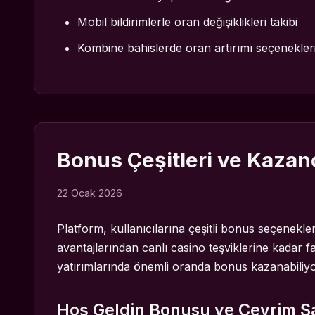
Mobil bildirimlerle oran değişiklikleri takibi
Kombine bahislerde oran artırımı seçenekler
Bonus Çeşitleri ve Kazanç
22 Ocak 2026
Platform, kullanıcılarına çeşitli bonus seçenekle
avantajlarından canlı casino teşviklerine kadar 
yatırımlarında önemli oranda bonus kazanabiliyo
Hoş Geldin Bonusu ve Çevrim Şa